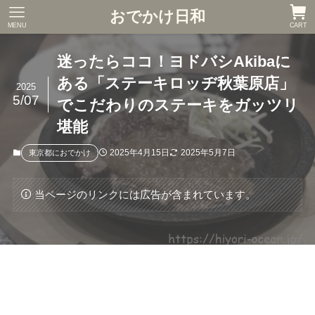
おでかけ日和
MENU
CART
迷ったらココ！ヨドバシAkibaに
ある「ステーキロッヂ秋葉原店」
2025
5/07
でこだわりのステーキをガッツリ
堪能
2025年4月15日
2025年5月7日
東京都におでかけ
当ページのリンクには広告が含まれています。